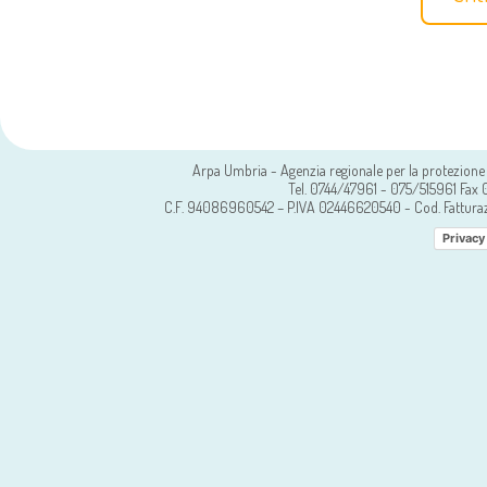
Arpa Umbria - Agenzia regionale per la protezione 
Tel. 0744/47961 - 075/515961 Fa
C.F. 94086960542 – P.IVA 02446620540 - Cod. Fattura
Privacy