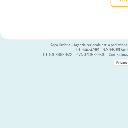
Arpa Umbria - Agenzia regionale per la protezione 
Tel. 0744/47961 - 075/515961 Fa
C.F. 94086960542 – P.IVA 02446620540 - Cod. Fattura
Privacy