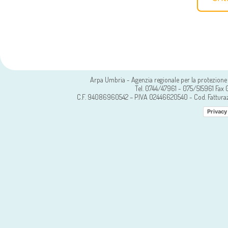
Arpa Umbria - Agenzia regionale per la protezione 
Tel. 0744/47961 - 075/515961 Fa
C.F. 94086960542 – P.IVA 02446620540 - Cod. Fattura
Privacy