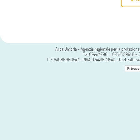
Arpa Umbria - Agenzia regionale per la protezione 
Tel. 0744/47961 - 075/515961 Fa
C.F. 94086960542 – P.IVA 02446620540 - Cod. Fattura
Privacy